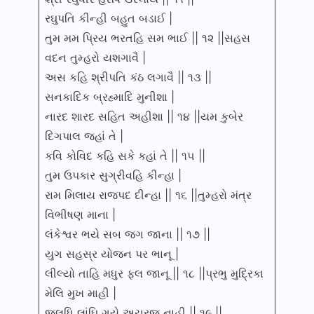
રઘુપતિ કીન્હી બહુત બડાઈ |
તુમ મમ પ્રિય ભરતહિ સમ ભાઈ || ૧૨ ||સહસ
વદન તુમ્હરો યશગાવૈ |
અસ કહિ શ્રીપતિ કંઠ લગાવૈ || ૧૩ ||
સનકાદિક બ્રહ્માદિ મુનીશા |
નારદ શારદ સહિત અહીશા || ૧૪ ||યમ કુબેર
દિગપાલ જહાં તે |
કવિ કોવિદ કહિ સકે કહાં તે || ૧૫ ||
તુમ ઉપકાર સુગ્રીવહિ કીન્હા |
રામ મિલાય રાજપદ દીન્હા || ૧૬ ||તુમ્હરો મંત્ર
વિભીષણ માના |
લંકેશ્વર ભયે સબ જગ જાના || ૧૭ ||
યુગ સહસ્ર યોજન પર ભાનૂ |
લીલ્યો તાહિ મધુર ફલ જાનૂ ||
૧૮ ||પ્રભુ મુદ્રિકા
મેલિ મુખ માહી |
જલધિ લાંઘિ ગયે અચરજ નાહી || ૧૯ ||