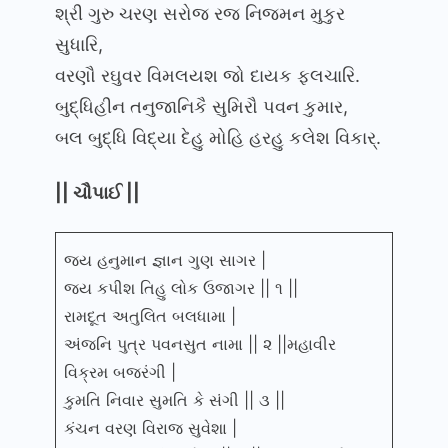
શ્રી ગુરુ ચરણ સરોજ રજ નિજમન મુકુર
સુધારિ,
વરણૌ રઘુવર વિમલયશ જો દાયક ફલચારિ.
બુદ્ધિહીન તનુજાનિકૈ સુમિરૌ પવન કુમાર,
બલ બુદ્ધિ વિદ્યા દેહુ મોહિ હરહુ કલેશ વિકાર્.
|| ચૌપાઈ ||
જય હનુમાન જ્ઞાન ગુણ સાગર |
જય કપીશ તિહુ લોક ઉજાગર || ૧ ||
રામદૂત અતુલિત બલધામા |
અંજનિ પુત્ર પવનસુત નામા || ૨ ||મહાવીર
વિક્રમ બજરંગી |
કુમતિ નિવાર સુમતિ કે સંગી || ૩ ||
કંચન વરણ વિરાજ સુવેશા |