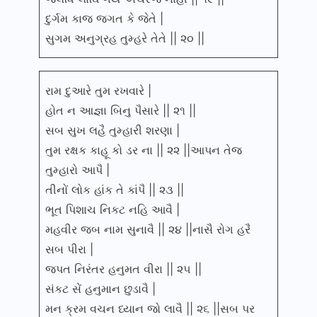
દુર્ગમ કાજ જગત કે જેતે |
સુગમ અનુગ્રહ તુમ્હરે તેતે || ૨૦ ||
રામ દુઆરે તુમ રખવારે |
હોત ન આજ્ઞા બિનુ પૈસારે || ૨૧ ||
સબ સુખ લહૈ તુમ્હારી શરણા |
તુમ રક્ષક કાહૂ કો ડર ના || ૨૨ ||આપન તેજ
તુમ્હારો આપૈ |
તીનોં લોક હાંક તે કાંપૈ || ૨૩ ||
ભૂત પિશાચ નિકટ નહિ આવૈ |
મહવીર જબ નામ સુનાવૈ || ૨૪ ||નાસૈ રોગ હરૈ
સબ પીરા |
જપત નિરંતર હનુમત વીરા || ૨૫ ||
સંકટ સેં હનુમાન છુડાવૈ |
મન ક્રમ વચન ધ્યાન જો લાવૈ || ૨૬ ||સબ પર