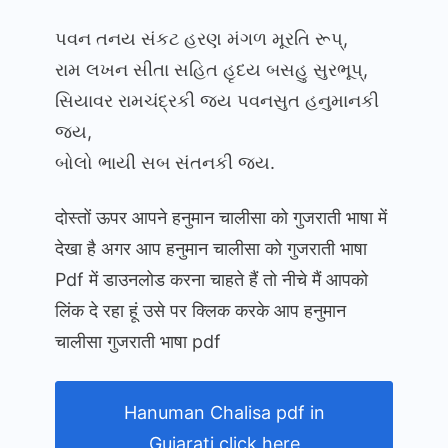
પવન તનય સંકટ હરણ મંગળ મૂરતિ રૂપ્,
રામ લખન સીતા સહિત હૃદય બસહુ સુરભૂપ્,
સિયાવર રામચંદ્રકી જય પવનસુત હનુમાનકી
જય,
બોલો ભાયી સબ સંતનકી જય.
दोस्तों ऊपर आपने हनुमान चालीसा को गुजराती भाषा में
देखा है अगर आप हनुमान चालीसा को गुजराती भाषा
Pdf में डाउनलोड करना चाहते हैं तो नीचे मैं आपको
लिंक दे रहा हूं उसे पर क्लिक करके आप हनुमान
चालीसा गुजराती भाषा pdf
Hanuman Chalisa pdf in
Gujarati click here