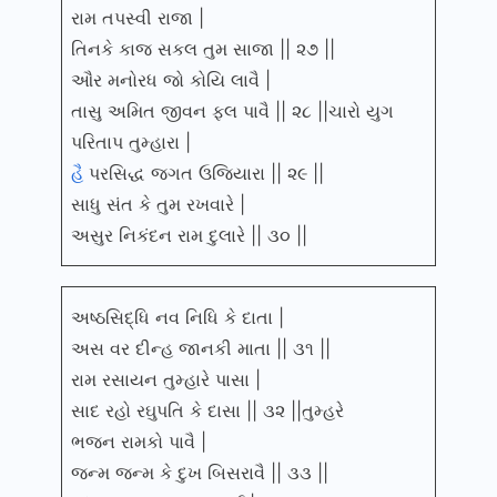
રામ તપસ્વી રાજા |
તિનકે કાજ સકલ તુમ સાજા || ૨૭ ||
ઔર મનોરધ જો કોયિ લાવૈ |
તાસુ અમિત જીવન ફલ પાવૈ || ૨૮ ||ચારો યુગ
પરિતાપ તુમ્હારા |
હૈ
પરસિદ્ધ જગત ઉજિયારા || ૨૯ ||
સાધુ સંત કે તુમ રખવારે |
અસુર નિકંદન રામ દુલારે || ૩૦ ||
અષ્ઠસિદ્ધિ નવ નિધિ કે દાતા |
અસ વર દીન્હ જાનકી માતા || ૩૧ ||
રામ રસાયન તુમ્હારે પાસા |
સાદ રહો રઘુપતિ કે દાસા || ૩૨ ||તુમ્હરે
ભજન રામકો પાવૈ |
જન્મ જન્મ કે દુખ બિસરાવૈ || ૩૩ ||