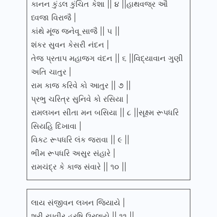
કાનન કુંડલ કુંચિત કેશા || ૪ ||હાથવજ્ર ઔ
ધ્વજા વિરાજૈ |
કાંથે મૂંજ જનેવૂ સાજૈ || ૫ ||
શંકર સુવન કેસરી નંદન |
તેજ પ્રતાપ મહાજગ વંદન || ૬ ||વિદ્યાવાન ગુણી
અતિ ચાતુર |
રામ કાજ કરિવે કો આતુર || ૭ ||
પ્રભુ ચરિત્ર સુનિવે કો રસિયા |
રામલખન સીતા મન બસિયા || ૮ ||સૂક્ષ્મ રૂપધરિ
સિયહિ દિખાવા |
વિકટ રૂપધરિ લંક જરાવા || ૯ ||
ભીમ રૂપધરિ અસુર સંહારે |
રામચંદ્ર કે કાજ સંવારે || ૧૦ ||
લાય સંજીવન લખન જિયાયે |
શ્રી રઘુવીર હરષિ ઉરલાયે || ૧૧ ||