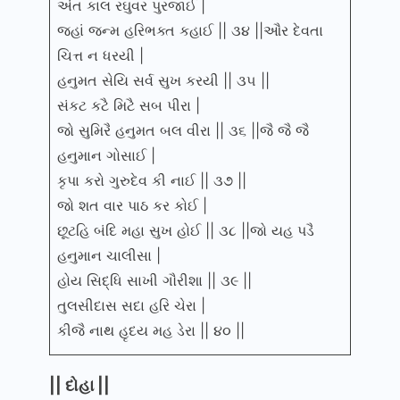
અંત કાલ રઘુવર પુરજાઈ |
જહાં જન્મ હરિભક્ત કહાઈ || ૩૪ ||ઔર દેવતા
ચિત્ત ન ધરયી |
હનુમત સેયિ સર્વ સુખ કરયી || ૩૫ ||
સંકટ કટૈ મિટૈ સબ પીરા |
જો સુમિરૈ હનુમત બલ વીરા || ૩૬ ||જૈ જૈ જૈ
હનુમાન ગોસાઈ |
કૃપા કરો ગુરુદેવ કી નાઈ || ૩૭ ||
જો શત વાર પાઠ કર કોઈ |
છૂટહિ બંદિ મહા સુખ હોઈ || ૩૮ ||જો યહ પડૈ
હનુમાન ચાલીસા |
હોય સિદ્ધિ સાખી ગૌરીશા || ૩૯ ||
તુલસીદાસ સદા હરિ ચેરા |
કીજૈ નાથ હૃદય મહ ડેરા || ૪૦ ||
|| દોહા ||