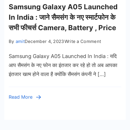
रहा
Samsung Galaxy A05 Launched
है
In India : जाने सैमसंग के नए स्मार्टफोन के
बंपर
डिस्काउंट
सभी फीचर्स Camera, Battery , Price
जानकर
होश
on
By
amit
December 4, 2023
Write a Comment
उड़
Samsung
Samsung Galaxy A05 Launched In India : यदि
जाएंगे
Galaxy
A05
आप सैमसंग के नए फोन का इंतजार कर रहे हो तो अब आपका
Launched
इंतजार खत्म होने वाला है क्योंकि सैमसंग कंपनी ने […]
In
India
:
Read More
जाने
सैमसंग
के
नए