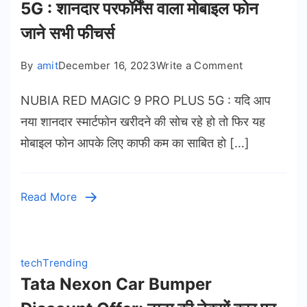
5G : शानदार परफॉर्मेंस वाला मोबाइल फोन
Date
जाने सभी फीचर्स
&
News
on
By
amit
December 16, 2023
Write a Comment
–
NUBIA
जाने
NUBIA RED MAGIC 9 PRO PLUS 5G : यदि आप
RED
मोबाइल
MAGIC
नया शानदार स्मार्टफोन खरीदने की सोच रहे हो तो फिर यह
की
9
सभी
मोबाइल फोन आपके लिए काफी कम का साबित हो […]
PRO
खास
PLUS
बातें
5G
Read More
:
शानदार
परफॉर्मेंस
वाला
tech
Trending
मोबाइल
Tata Nexon Car Bumper
फोन